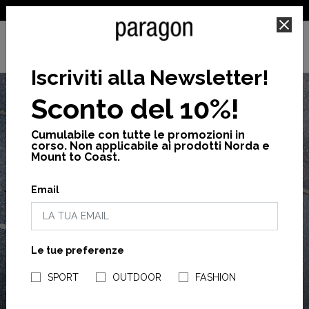
SPEDIZIONE GRATUITA PER ORDINI SUPERIORI A 25€
Iscriviti alla Newsletter
!
Sconto del 10%!
Cumulabile con tutte le promozioni in
corso. Non applicabile ai prodotti Norda e
Mount to Coast.
LAST
FINAL SALE
Email
FINO AL -60%
CHANCE
Ultime taglie disponibili.
Le tue preferenze
UOMO
NEGOZI PARAGONSHOP
SPORT
OUTDOOR
FASHION
ACQUISTA ORA
DONNA