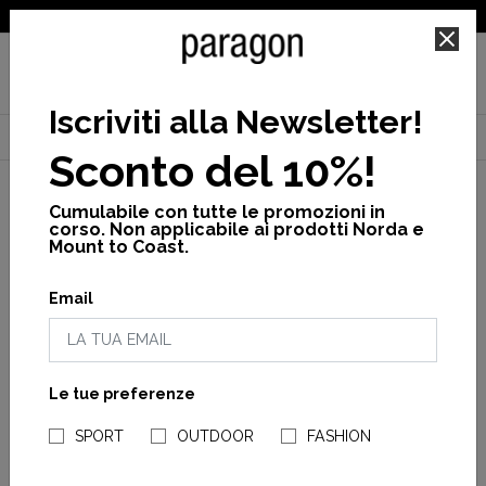
SPEDIZIONE GRATUITA PER ORDINI SUPERIORI A 25€
Iscriviti alla Newsletter
!
Home
Uomo
Promo
Vedi tutto
Racing ss tshirt
Sconto del 10%!
Cumulabile con tutte le promozioni in
corso. Non applicabile ai prodotti Norda e
Mount to Coast.
Email
Le tue preferenze
NEGOZI PARAGONSHOP
SPORT
OUTDOOR
FASHION