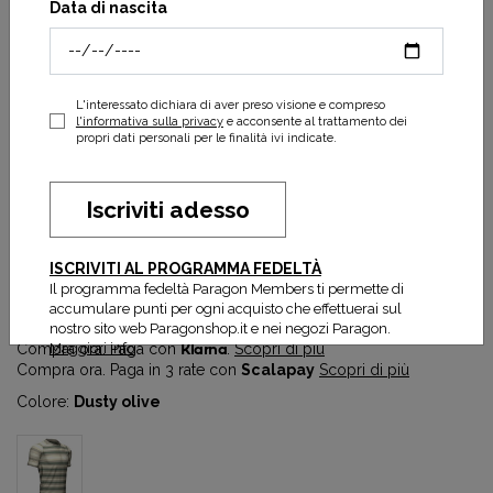
Data di nascita
L'interessato dichiara di aver preso visione e compreso
l'informativa sulla privacy
e acconsente al trattamento dei
propri dati personali per le finalità ivi indicate.
Iscriviti adesso
Racing SS Tshirt
ISCRIVITI AL PROGRAMMA FEDELTÀ
24,00 €
60,00 €
Il programma fedeltà Paragon Members ti permette di
Prezzo più basso degli ultimi 30 gg:
24,00 €
accumulare punti per ogni acquisto che effettuerai sul
nostro sito web Paragonshop.it e nei negozi Paragon.
Maggiori info
Compra ora. Paga con
Klarna
.
Scopri di più
Compra ora. Paga in 3 rate con
Scalapay
Scopri di più
Colore:
Dusty olive