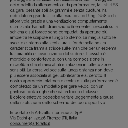
dei modelli da allenamento e da performance, la t-shirt SS
da gara, pesante soli 45 grammi e senza cuciture, ha
debuttato in grande stile alla maratona di Parigi 2018 e da
allora vola grazie a una ventilazione completamente
ottimizzata. Pannelli di aerazione finemente intrecciati sulla
schiena e sul torace sono completati da aperture più
ampie tra le scapole e lungo lo sterno. La maglia sotto le
ascelle e intorno alla scollatura si fonde nella nostra
caratteristica trama a strisce sulle maniche per un'estrema
traspirabilità e l'evacuazione del sudore. Il tessuto è
morbido e confortevole, con una composizione in
microfibra che elimina attriti e irritazioni in tutte le zone
sensibili. La corsa veloce sulla lunga distanza non deve
più essere associata al gel lubrificante e al cerotto. Il
nostro approccio totalmente centrato sulla performance è
completato da un modello per gare veloci con un
grintoso look a righe che dà un tocco di classe.
Il colore effettivo potrebbe variare leggermente a causa
della risoluzione dello schermo del tuo dispositivo.
Importato da Artcrafts International SpA
Via Datini 44, 50126 Firenze (FI), Italia
consumer@artcrafts.it