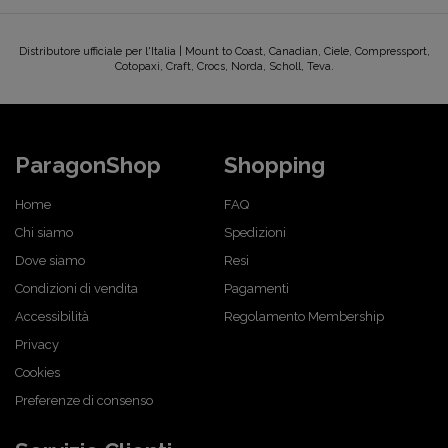
Distributore ufficiale per l'Italia | Mount to Coast, Canadian, Ciele, Compressport,
Cotopaxi, Craft, Crocs, Norda, Scholl, Teva.
ParagonShop
Shopping
Home
FAQ
Chi siamo
Spedizioni
Dove siamo
Resi
Condizioni di vendita
Pagamenti
Accessibilità
Regolamento Membership
Privacy
Cookies
Preferenze di consenso