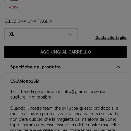
-60%
SELEZIONA UNA TAGLIA
Guida alle taglie
AGGIUNGI AL CARRELLO
Specifiche del prodotto
CS.AM00016B
T-shirt SS da gara, pesante soli 45 grammi e senza
cuciture, in microfibra
Quando il nostro team che sviluppa questo prodotto si è
messo al lavoro per realizzare la linea da corsa su strada,
non c'era dubbio che la maglietta da maratona da uomo
top di gamma dovesse essere una delle nostre magliette
più leggere e ventilate mai realizzate finora. Più leggera