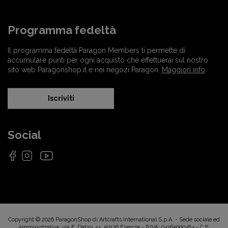
Programma fedeltà
Il programma fedeltà Paragon Members ti permette di
accumulare punti per ogni acquisto che effettuerai sul nostro
sito web Paragonshop.it e nei negozi Paragon.
Maggiori info
Iscriviti
Social
Copyright © 2026 ParagonShop di Artcrafts International S.p.A. - Sede sociale ed
amministrativa: via F. Datini 44, 50126 Firenze - P.IVA: 04165990484 - C.F.