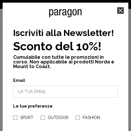
SPEDIZIONE GRATUITA PER ORDINI SUPERIORI A 25€
Iscriviti alla Newsletter
!
Home
Ciele
Cross
T-shirt
Women's dly t-shirt
Sconto del 10%!
Cumulabile con tutte le promozioni in
corso. Non applicabile ai prodotti Norda e
Mount to Coast.
Email
Le tue preferenze
NEGOZI PARAGONSHOP
SPORT
OUTDOOR
FASHION