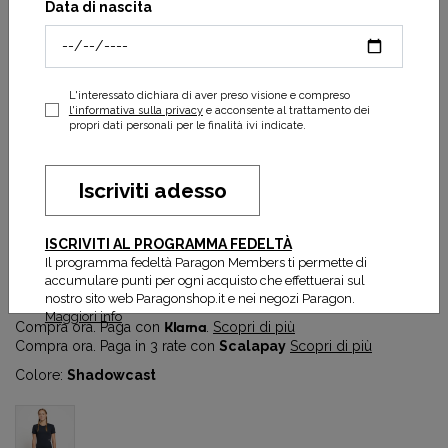
Data di nascita
L'interessato dichiara di aver preso visione e compreso
l'informativa sulla privacy
e acconsente al trattamento dei
propri dati personali per le finalità ivi indicate.
Iscriviti adesso
Women's DLY T-Shirt
ISCRIVITI AL PROGRAMMA FEDELTÀ
41,40 €
69,00 €
Il programma fedeltà Paragon Members ti permette di
accumulare punti per ogni acquisto che effettuerai sul
Prezzo più basso degli ultimi 30 gg:
41,40 €
nostro sito web Paragonshop.it e nei negozi Paragon.
Maggiori info
Compra ora. Paga con
Klarna
.
Scopri di più
Compra ora. Paga in 3 rate con
Scalapay
Scopri di più
Colore:
Shadowcast