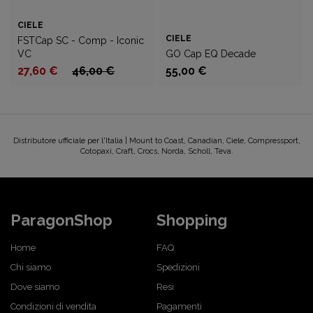
CIELE
CIELE
FSTCap SC - Comp - Iconic
VC
GO Cap EQ Decade
27,60 €
46,00 €
55,00 €
Distributore ufficiale per l'Italia | Mount to Coast, Canadian, Ciele, Compressport,
Cotopaxi, Craft, Crocs, Norda, Scholl, Teva.
ParagonShop
Shopping
Home
FAQ
Chi siamo
Spedizioni
Dove siamo
Resi
Condizioni di vendita
Pagamenti