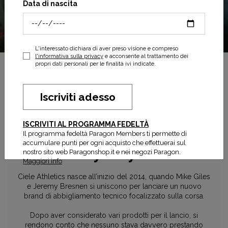
Data di nascita
L'interessato dichiara di aver preso visione e compreso
l'informativa sulla privacy
e acconsente al trattamento dei
propri dati personali per le finalità ivi indicate.
Iscriviti adesso
ISCRIVITI AL PROGRAMMA FEDELTÀ
Il programma fedeltà Paragon Members ti permette di
accumulare punti per ogni acquisto che effettuerai sul
Everybody run.
nostro sito web Paragonshop.it e nei negozi Paragon.
Maggiori info
Ciele Athletics nasce all’inizio del 2014, quando Mike Giles
e Jeremy Bresnen si uniscono per lanciare un nuovo
brand di abbigliamento tecnico focalizzato sulla corsa.
Dopo aver considerato vari prodotti per il lancio, si
rendono conto che nessuno stava davvero prestando