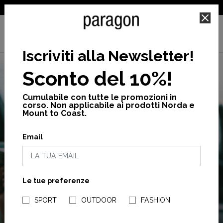
SPEDIZIONE GRATUITA PER ORDINI SUPERIORI A 25€
Iscriviti alla Newsletter
!
Sconto del 10%!
Cumulabile con tutte le promozioni in
corso. Non applicabile ai prodotti Norda e
Mount to Coast.
SALDI
Email
NUOVI ARRIVI
FINO AL -40%
Le tue preferenze
NEGOZI PARAGONSHOP
Acquista ora
SPORT
OUTDOOR
FASHION
Acquista ora