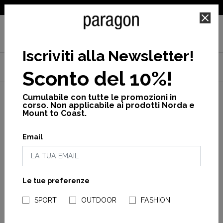
SPEDIZIONE GRATUITA PER ORDINI SUPERIORI A 25€
Iscriviti alla Newsletter
!
Home
Gift Guide
Gift Guide
Fino a 50€
Sconto del 10%!
Shoulder bag recycled
Cumulabile con tutte le promozioni in
corso. Non applicabile ai prodotti Norda e
Mount to Coast.
Email
Le tue preferenze
NEGOZI PARAGONSHOP
SPORT
OUTDOOR
FASHION