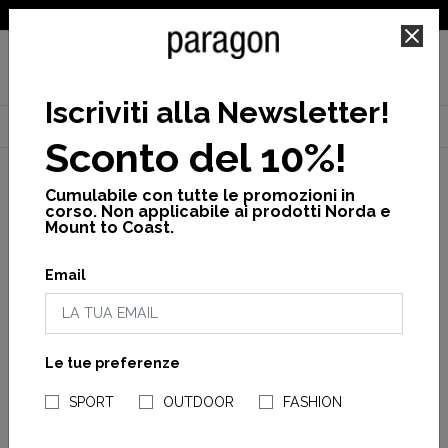
SPEDIZIONE GRATUITA PER ORDINI SUPERIORI A 25€
Iscriviti alla Newsletter
!
Home
Kid
Giacche
Bambina
Giacca girl ariel
Sconto del 10%!
Cumulabile con tutte le promozioni in
corso. Non applicabile ai prodotti Norda e
Mount to Coast.
Email
Le tue preferenze
NEGOZI PARAGONSHOP
SPORT
OUTDOOR
FASHION