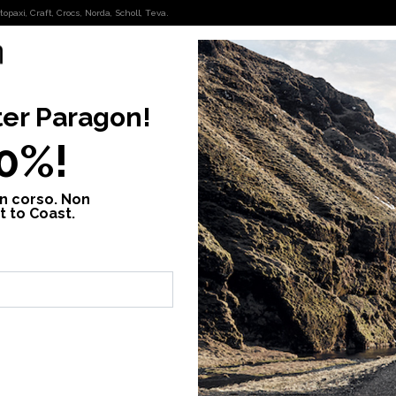
opaxi, Craft, Crocs, Norda, Scholl, Teva.
OUTDOOR
FASHION
ter
Paragon
!
ting with keyring
10%!
in corso. Non
BAG IN S
t to Coast.
38,50 €
55
Prezzo più basso d
Compra ora. Pag
Compra ora. Paga
Colore:
OLIVE N