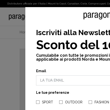
Distributore ufficiale per l'Italia | Mount to Coast, Canadian, Ciele, Compressport, Cot
SPORT
Iscriviti alla Newslet
Home
Canadian
Borse
Vedi Tutto
Bag in sa
Sconto del 
Cumulabile con tutte le promozioni 
applicabile ai prodotti Norda e Moun
Email
Le tue preferenze
SPORT
OUTDOOR
FASHION