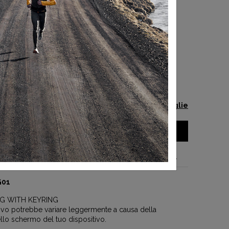
-30%
 TAGLIA
Guida alle taglie
AGGIUNGI AL CARRELLO
el prodotto
G01
NG WITH KEYRING
ttivo potrebbe variare leggermente a causa della
llo schermo del tuo dispositivo.