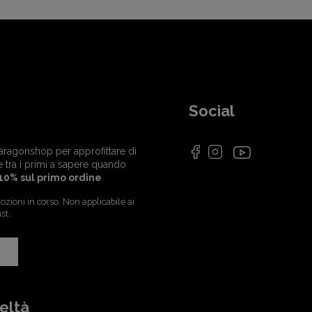
Social
i Paragonshop per approfittare di
e tra i primi a sapere quando
10% sul primo ordine
zioni in corso. Non applicabile ai
st.
eltà