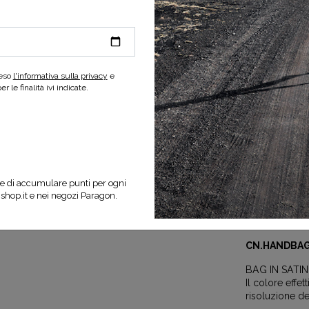
-30%
reso
l'informativa sulla privacy
e
 le finalità ivi indicate.
SELEZIONA UNA
e di accumulare punti per ogni
nshop.it e nei negozi Paragon.
Specifiche d
CN.HANDBA
BAG IN SATI
Il colore effe
risoluzione de