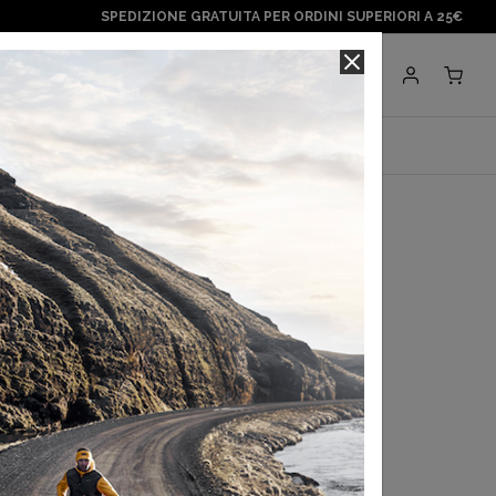
SPEDIZIONE GRATUITA PER ORDINI SUPERIORI A 25€
Negozi
BRANDS
paragonshop
ATING WITH KEYRING
,00 €
egli ultimi 30 gg:
38,50 €
a con
Klarna
.
Scopri di più
 in 3 rate con
Scalapay
Scopri di più
IGHT