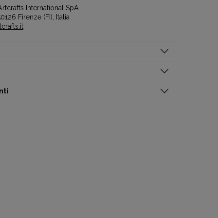
rtcrafts International SpA
0126 Firenze (FI), Italia
rafts.it
nti