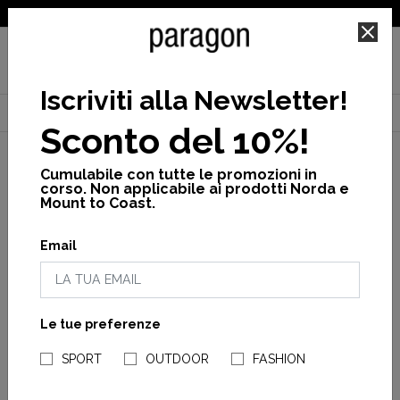
SPEDIZIONE GRATUITA PER ORDINI SUPERIORI A 25€
Iscriviti alla Newsletter
!
Home
Canadian
Donna
Vedi tutto
Ava w jacket
Sconto del 10%!
Cumulabile con tutte le promozioni in
corso. Non applicabile ai prodotti Norda e
Mount to Coast.
Email
Le tue preferenze
NEGOZI PARAGONSHOP
SPORT
OUTDOOR
FASHION