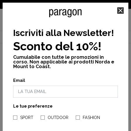
SPEDIZIONE GRATUITA PER ORDINI SUPERIORI A 25€
Iscriviti alla Newsletter
!
Home
Canadian
Donna
Vedi tutto
Agnes w long jacket
Sconto del 10%!
Cumulabile con tutte le promozioni in
corso. Non applicabile ai prodotti Norda e
Mount to Coast.
Email
Le tue preferenze
NEGOZI PARAGONSHOP
SPORT
OUTDOOR
FASHION