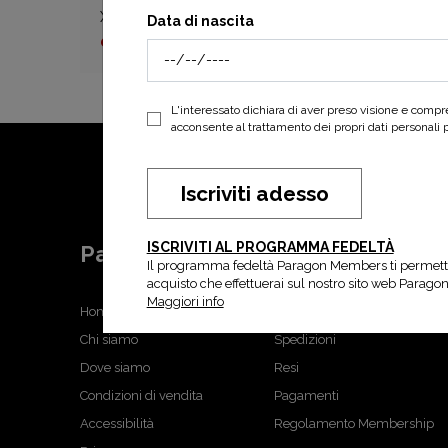
Xplor 2 w
Xplor 
Data di nascita
da 75,00 €
da 130,00 €
da 65
L'interessato dichiara di aver preso visione e comp
acconsente al trattamento dei propri dati personali per
Iscriviti adesso
ISCRIVITI AL PROGRAMMA FEDELTÀ
ParagonShop
Shopping
Il programma fedeltà Paragon Members ti permett
acquisto che effettuerai sul nostro sito web Parago
Maggiori info
Home
FAQ
Chi siamo
Spedizioni
Dove siamo
Resi
Condizioni di vendita
Pagamenti
Accessibilità
Regolamento Membership