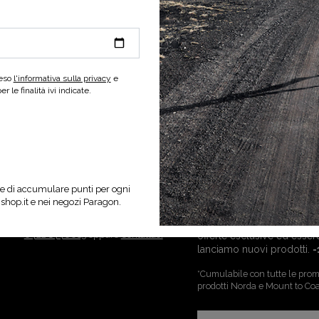
2 m
,00 €
da 130,00 €
reso
l'informativa sulla privacy
e
 le finalità ivi indicate.
Servizio Clienti
Newsletter
e di accumulare punti per ogni
nshop.it e nei negozi Paragon.
Chiama Il Servizio Clienti
+39
Iscriviti alla newsletter d
0422 1440015
oppure
Contattaci
offerte esclusive ed esser
lanciamo nuovi prodotti.
-
*Cumulabile con tutte le promo
prodotti Norda e Mount to Coa