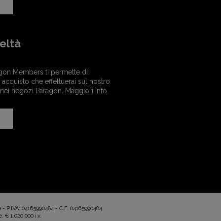
eltà
gon Members ti permette di
acquisto che effettuerai sul nostro
 nei negozi Paragon.
Maggiori info
e - P.IVA: 04165990484 - C.F. 04165990484
: € 1.020.000 i.v.