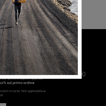
Social
i Paragonshop per approfittare di
e tra i primi a sapere quando
10% sul primo ordine
zioni in corso. Non applicabile ai
st.