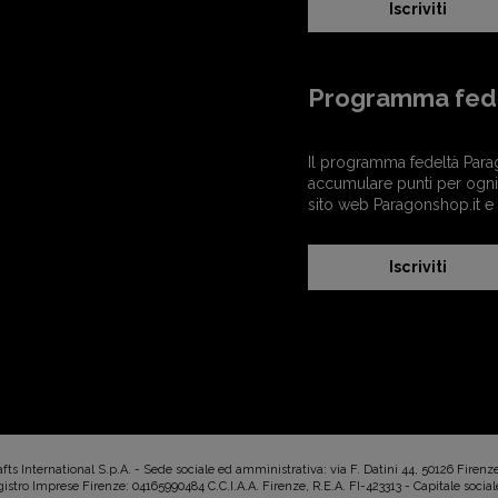
Iscriviti
Programma fed
Il programma fedeltà Para
accumulare punti per ogni 
sito web Paragonshop.it e
Iscriviti
s International S.p.A. - Sede sociale ed amministrativa: via F. Datini 44, 50126 Firenz
istro Imprese Firenze: 04165990484 C.C.I.A.A. Firenze, R.E.A. FI-423313 - Capitale sociale