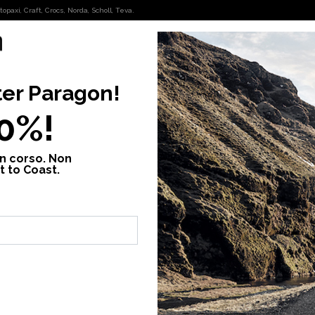
opaxi, Craft, Crocs, Norda, Scholl, Teva.
OUTDOOR
FASHION
ter
Paragon
!
10%!
in corso. Non
t to Coast.