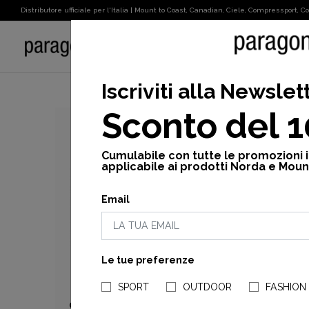
Distributore ufficiale per l'Italia | Mount to Coast, Canadian, Ciele, Compressport, Cot
SPORT
Iscriviti alla Newslet
Sconto del 
Cumulabile con tutte le promozioni 
applicabile ai prodotti Norda e Moun
Email
Le tue preferenze
SPORT
OUTDOOR
FASHION
CRAFT
CRAFT