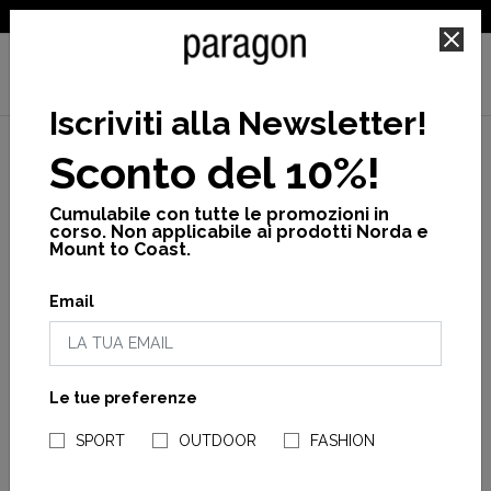
SPEDIZIONE GRATUITA PER ORDINI SUPERIORI A 25€
Iscriviti alla Newsletter
!
Sconto del 10%!
Cumulabile con tutte le promozioni in
corso. Non applicabile ai prodotti Norda e
Mount to Coast.
Email
Le tue preferenze
CRAFT
CRAFT
NEGOZI PARAGONSHOP
Nordlite tempo m
Nordlite tempo w
SPORT
OUTDOOR
FASHION
da 85,00 €
170,00 €
85,00 €
170,00 €