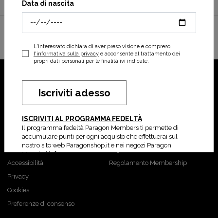
Data di nascita
Distributore ufficiale per l'Italia | Mount to Coast, Canadian, Ciele, Compressport,
Cotopaxi, Craft, Crocs, Norda, Scholl, Teva.
L'interessato dichiara di aver preso visione e compreso
l'informativa sulla privacy
e acconsente al trattamento dei
propri dati personali per le finalità ivi indicate.
ParagonShop
Shopping
Iscriviti adesso
Home
FAQ
ISCRIVITI AL PROGRAMMA FEDELTÀ
Chi siamo
Spedizioni
Il programma fedeltà Paragon Members ti permette di
Dove siamo
Resi
accumulare punti per ogni acquisto che effettuerai sul
nostro sito web Paragonshop.it e nei negozi Paragon.
Condizioni di vendita
Pagamenti
Maggiori info
Accessibilità
Regolamento Membership
Privacy
Cookies
Preferenze di consenso